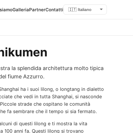
Seleziona lingua
 siamo
Galleria
Partner
Contatti
Shikumen
tra la splendida architettura molto tipica
del fiume Azzurro.
hanghai ha i suoi lilong, o longtang in dialetto
cciate che vedi in tutta Shanghai, si nasconde
 Piccole strade che ospitano le comunità
he fa sembrare che il tempo si sia fermato.
lcuni di questi lilong e ti mostra la vita
 100 anni fa. Questi lilong si trovano