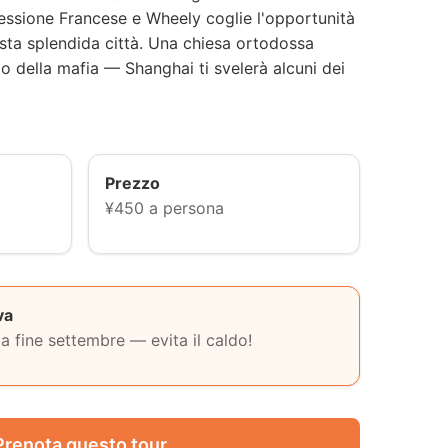
essione Francese e Wheely coglie l'opportunità
esta splendida città. Una chiesa ortodossa
po della mafia — Shanghai ti svelerà alcuni dei
Prezzo
¥450 a persona
va
 a fine settembre — evita il caldo!
Prenota questo tour