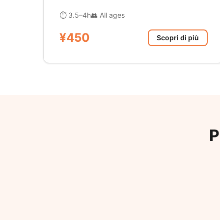
⏱ 3.5–4h
👥 All ages
¥450
Scopri di più
P