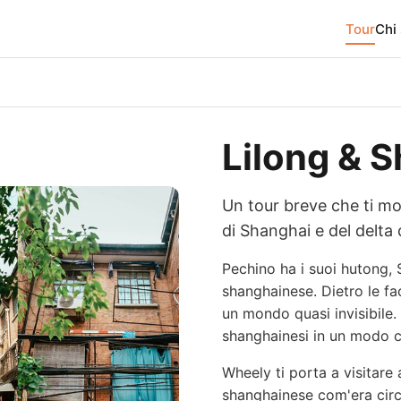
Tour
Chi
Lilong & 
Un tour breve che ti mos
di Shanghai e del delta 
Pechino ha i suoi hutong, S
shanghainese. Dietro le fa
un mondo quasi invisibile.
shanghainesi in un modo c
Wheely ti porta a visitare a
shanghainese com'era circa