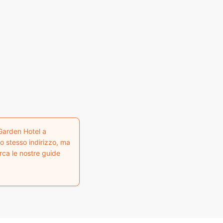
 Garden Hotel a
lo stesso indirizzo, ma
rca le nostre guide