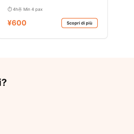
⏱ 4h
🍜 Min 4 pax
¥600
Scopri di più
i?